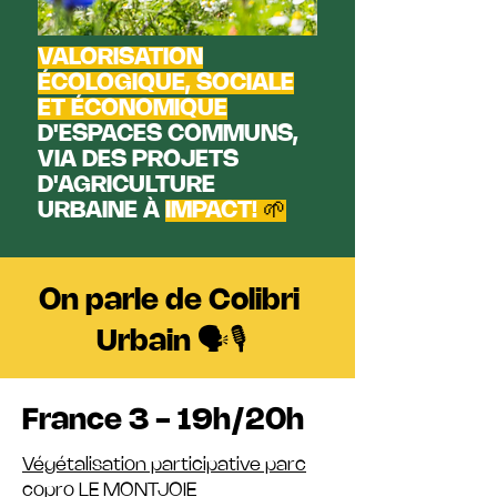
VALORISATION
ÉCOLOGIQUE, SOCIALE
ET ÉCONOMIQUE
D'ESPACES COMMUNS,
VIA DES PROJETS
D'AGRICULTURE
URBAINE À
IMPACT!
🌱
On parle de Colibri
Urbain 🗣️🎙️
France 3 - 19h/20h
Végétalisation participative parc
copro LE MONTJOIE